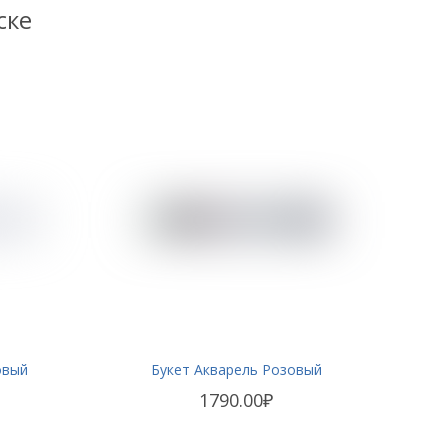
ске
овый
Букет Акварель Розовый
1790.00₽