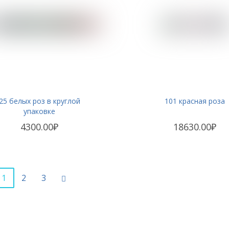
25 белых роз в круглой
101 красная роза
упаковке
4300.00₽
18630.00₽
1
2
3